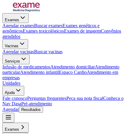
Exames
Agendar exames
Buscar exames
Exames genéticos e
genômicos
Exames toxicológicos
Exames de imagem
Convênios
atendidos
Vacinas
Agendar vacinas
Buscar vacinas
Serviços
Infusão de medicamentos
Atendimento domiciliar
Atendimento
particular
Atendimento infantil
Espaço Cardio
Atendimento em
empresas
Unidades
Ajuda
Fale conosco
Perguntas frequentes
Peça sua nota fiscal
Conheça o
Nav Dasa
Pré-atendimento
Agendar
Resultados
Exames