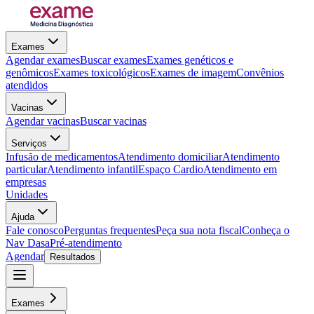
Exames
Agendar exames
Buscar exames
Exames genéticos e
genômicos
Exames toxicológicos
Exames de imagem
Convênios
atendidos
Vacinas
Agendar vacinas
Buscar vacinas
Serviços
Infusão de medicamentos
Atendimento domiciliar
Atendimento
particular
Atendimento infantil
Espaço Cardio
Atendimento em
empresas
Unidades
Ajuda
Fale conosco
Perguntas frequentes
Peça sua nota fiscal
Conheça o
Nav Dasa
Pré-atendimento
Agendar
Resultados
Exames