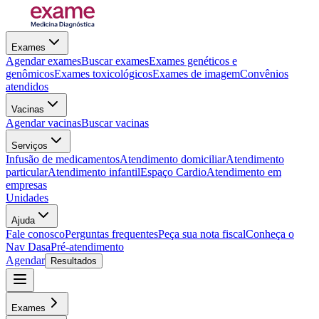
Exames
Agendar exames
Buscar exames
Exames genéticos e
genômicos
Exames toxicológicos
Exames de imagem
Convênios
atendidos
Vacinas
Agendar vacinas
Buscar vacinas
Serviços
Infusão de medicamentos
Atendimento domiciliar
Atendimento
particular
Atendimento infantil
Espaço Cardio
Atendimento em
empresas
Unidades
Ajuda
Fale conosco
Perguntas frequentes
Peça sua nota fiscal
Conheça o
Nav Dasa
Pré-atendimento
Agendar
Resultados
Exames