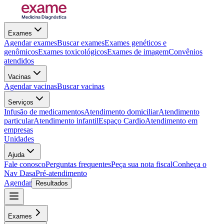
Exames
Agendar exames
Buscar exames
Exames genéticos e
genômicos
Exames toxicológicos
Exames de imagem
Convênios
atendidos
Vacinas
Agendar vacinas
Buscar vacinas
Serviços
Infusão de medicamentos
Atendimento domiciliar
Atendimento
particular
Atendimento infantil
Espaço Cardio
Atendimento em
empresas
Unidades
Ajuda
Fale conosco
Perguntas frequentes
Peça sua nota fiscal
Conheça o
Nav Dasa
Pré-atendimento
Agendar
Resultados
Exames