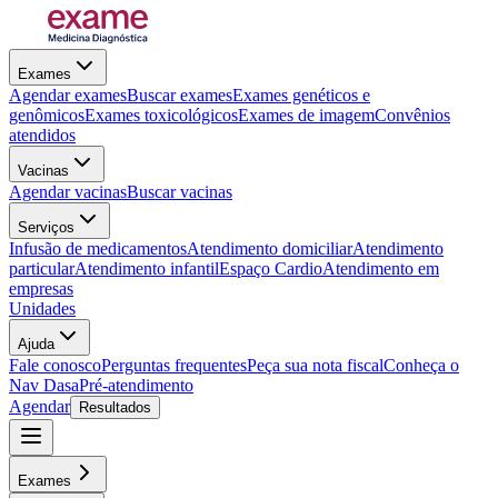
Exames
Agendar exames
Buscar exames
Exames genéticos e
genômicos
Exames toxicológicos
Exames de imagem
Convênios
atendidos
Vacinas
Agendar vacinas
Buscar vacinas
Serviços
Infusão de medicamentos
Atendimento domiciliar
Atendimento
particular
Atendimento infantil
Espaço Cardio
Atendimento em
empresas
Unidades
Ajuda
Fale conosco
Perguntas frequentes
Peça sua nota fiscal
Conheça o
Nav Dasa
Pré-atendimento
Agendar
Resultados
Exames