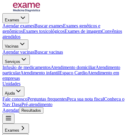
Exames
Agendar exames
Buscar exames
Exames genéticos e
genômicos
Exames toxicológicos
Exames de imagem
Convênios
atendidos
Vacinas
Agendar vacinas
Buscar vacinas
Serviços
Infusão de medicamentos
Atendimento domiciliar
Atendimento
particular
Atendimento infantil
Espaço Cardio
Atendimento em
empresas
Unidades
Ajuda
Fale conosco
Perguntas frequentes
Peça sua nota fiscal
Conheça o
Nav Dasa
Pré-atendimento
Agendar
Resultados
Exames