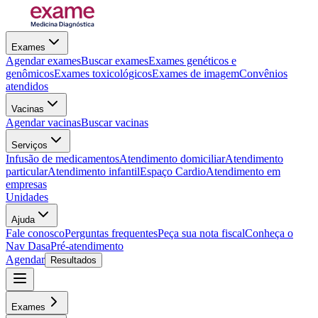
Exames
Agendar exames
Buscar exames
Exames genéticos e
genômicos
Exames toxicológicos
Exames de imagem
Convênios
atendidos
Vacinas
Agendar vacinas
Buscar vacinas
Serviços
Infusão de medicamentos
Atendimento domiciliar
Atendimento
particular
Atendimento infantil
Espaço Cardio
Atendimento em
empresas
Unidades
Ajuda
Fale conosco
Perguntas frequentes
Peça sua nota fiscal
Conheça o
Nav Dasa
Pré-atendimento
Agendar
Resultados
Exames