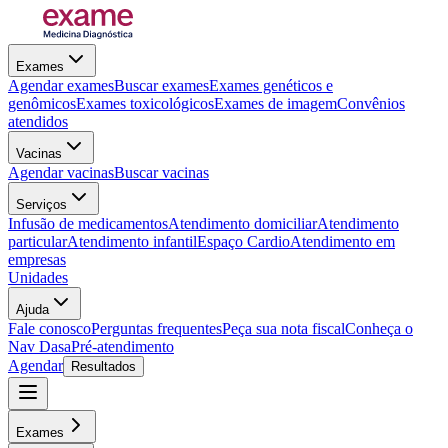
Exames
Agendar exames
Buscar exames
Exames genéticos e
genômicos
Exames toxicológicos
Exames de imagem
Convênios
atendidos
Vacinas
Agendar vacinas
Buscar vacinas
Serviços
Infusão de medicamentos
Atendimento domiciliar
Atendimento
particular
Atendimento infantil
Espaço Cardio
Atendimento em
empresas
Unidades
Ajuda
Fale conosco
Perguntas frequentes
Peça sua nota fiscal
Conheça o
Nav Dasa
Pré-atendimento
Agendar
Resultados
Exames