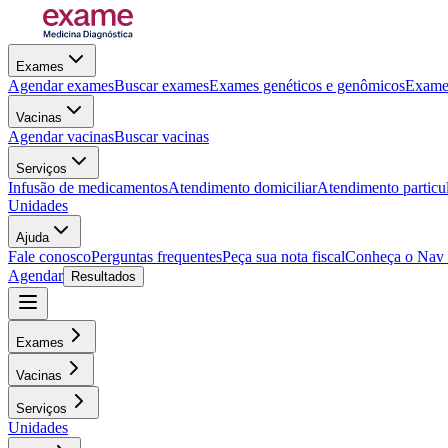
Exames
Agendar exames
Buscar exames
Exames genéticos e genômicos
Exames
Vacinas
Agendar vacinas
Buscar vacinas
Serviços
Infusão de medicamentos
Atendimento domiciliar
Atendimento particu
Unidades
Ajuda
Fale conosco
Perguntas frequentes
Peça sua nota fiscal
Conheça o Nav
Agendar
Resultados
Exames
Vacinas
Serviços
Unidades