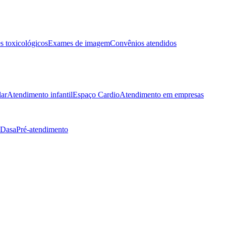
 toxicológicos
Exames de imagem
Convênios atendidos
lar
Atendimento infantil
Espaço Cardio
Atendimento em empresas
 Dasa
Pré-atendimento