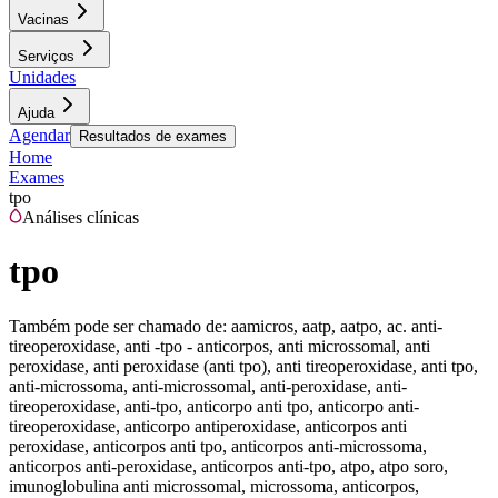
Vacinas
Serviços
Unidades
Ajuda
Agendar
Resultados de exames
Home
Exames
tpo
Análises clínicas
tpo
Também pode ser chamado de:
aamicros, aatp, aatpo, ac. anti-
tireoperoxidase, anti -tpo - anticorpos, anti microssomal, anti
peroxidase, anti peroxidase (anti tpo), anti tireoperoxidase, anti tpo,
anti-microssoma, anti-microssomal, anti-peroxidase, anti-
tireoperoxidase, anti-tpo, anticorpo anti tpo, anticorpo anti-
tireoperoxidase, anticorpo antiperoxidase, anticorpos anti
peroxidase, anticorpos anti tpo, anticorpos anti-microssoma,
anticorpos anti-peroxidase, anticorpos anti-tpo, atpo, atpo soro,
imunoglobulina anti microssomal, microssoma, anticorpos,