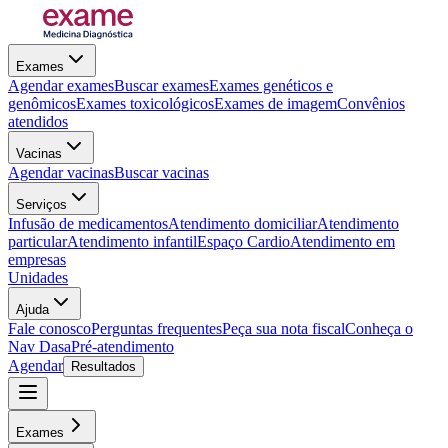
Exames
Agendar exames
Buscar exames
Exames genéticos e
genômicos
Exames toxicológicos
Exames de imagem
Convênios
atendidos
Vacinas
Agendar vacinas
Buscar vacinas
Serviços
Infusão de medicamentos
Atendimento domiciliar
Atendimento
particular
Atendimento infantil
Espaço Cardio
Atendimento em
empresas
Unidades
Ajuda
Fale conosco
Perguntas frequentes
Peça sua nota fiscal
Conheça o
Nav Dasa
Pré-atendimento
Agendar
Resultados
Exames