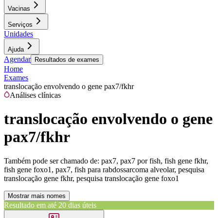
Vacinas
Serviços
Unidades
Ajuda
Agendar
Resultados de exames
Home
Exames
translocação envolvendo o gene pax7/fkhr
Análises clínicas
translocação envolvendo o gene
pax7/fkhr
Também pode ser chamado de:
pax7, pax7 por fish, fish gene fkhr,
fish gene foxo1, pax7, fish para rabdossarcoma alveolar, pesquisa
translocação gene fkhr, pesquisa translocação gene foxo1
Mostrar mais nomes
Resultado em até
20 dias úteis