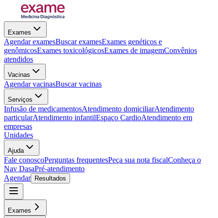
Exames
Agendar exames
Buscar exames
Exames genéticos e
genômicos
Exames toxicológicos
Exames de imagem
Convênios
atendidos
Vacinas
Agendar vacinas
Buscar vacinas
Serviços
Infusão de medicamentos
Atendimento domiciliar
Atendimento
particular
Atendimento infantil
Espaço Cardio
Atendimento em
empresas
Unidades
Ajuda
Fale conosco
Perguntas frequentes
Peça sua nota fiscal
Conheça o
Nav Dasa
Pré-atendimento
Agendar
Resultados
Exames