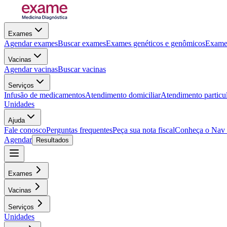
Exames
Agendar exames
Buscar exames
Exames genéticos e genômicos
Exames
Vacinas
Agendar vacinas
Buscar vacinas
Serviços
Infusão de medicamentos
Atendimento domiciliar
Atendimento particu
Unidades
Ajuda
Fale conosco
Perguntas frequentes
Peça sua nota fiscal
Conheça o Nav
Agendar
Resultados
Exames
Vacinas
Serviços
Unidades