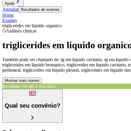
Ajuda
Agendar
Resultados de exames
Home
Exames
triglicerides em liquido organico
Análises clínicas
triglicerides em liquido organic
Também pode ser chamado de:
tg em liquido cavitario, tg em liquido o
triglicerides em liquido bronquico, triglicerides em liquido cavitario, t
peritoneal, triglicerides em liquido pleural, triglicerides em liquido sin
Mostrar mais nomes
Resultado em até
2 dias úteis
Qual seu convênio?