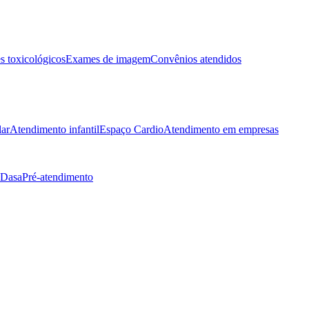
 toxicológicos
Exames de imagem
Convênios atendidos
lar
Atendimento infantil
Espaço Cardio
Atendimento em empresas
 Dasa
Pré-atendimento