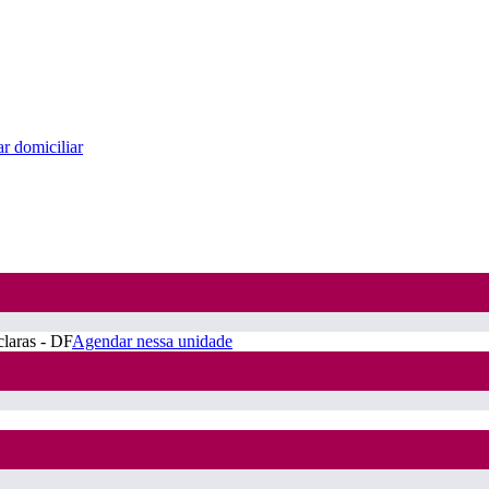
r domiciliar
claras - DF
Agendar nessa unidade