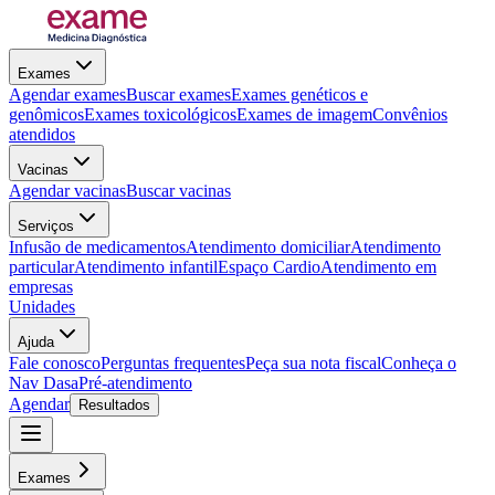
Exames
Agendar exames
Buscar exames
Exames genéticos e
genômicos
Exames toxicológicos
Exames de imagem
Convênios
atendidos
Vacinas
Agendar vacinas
Buscar vacinas
Serviços
Infusão de medicamentos
Atendimento domiciliar
Atendimento
particular
Atendimento infantil
Espaço Cardio
Atendimento em
empresas
Unidades
Ajuda
Fale conosco
Perguntas frequentes
Peça sua nota fiscal
Conheça o
Nav Dasa
Pré-atendimento
Agendar
Resultados
Exames