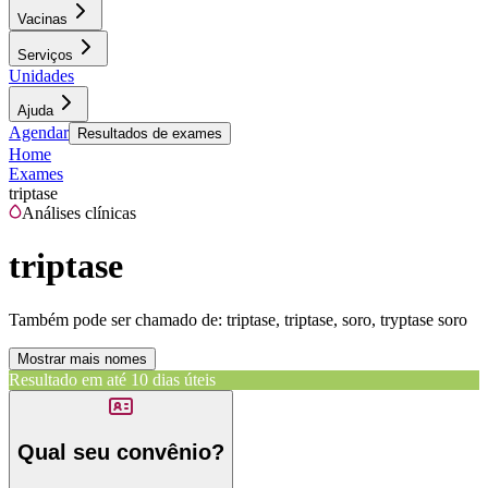
Vacinas
Serviços
Unidades
Ajuda
Agendar
Resultados de exames
Home
Exames
triptase
Análises clínicas
triptase
Também pode ser chamado de:
triptase, triptase, soro, tryptase soro
Mostrar mais nomes
Resultado em até
10 dias úteis
Qual seu convênio?