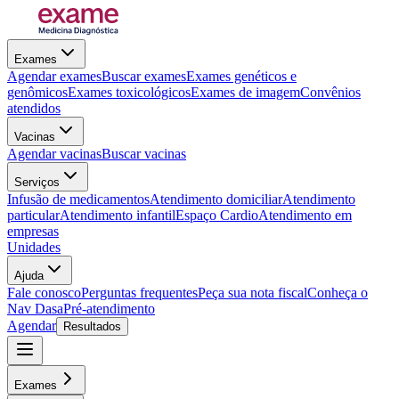
Exames
Agendar exames
Buscar exames
Exames genéticos e
genômicos
Exames toxicológicos
Exames de imagem
Convênios
atendidos
Vacinas
Agendar vacinas
Buscar vacinas
Serviços
Infusão de medicamentos
Atendimento domiciliar
Atendimento
particular
Atendimento infantil
Espaço Cardio
Atendimento em
empresas
Unidades
Ajuda
Fale conosco
Perguntas frequentes
Peça sua nota fiscal
Conheça o
Nav Dasa
Pré-atendimento
Agendar
Resultados
Exames