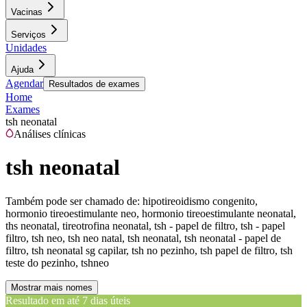
Vacinas
Serviços
Unidades
Ajuda
Agendar
Resultados de exames
Home
Exames
tsh neonatal
Análises clínicas
tsh neonatal
Também pode ser chamado de:
hipotireoidismo congenito,
hormonio tireoestimulante neo, hormonio tireoestimulante neonatal,
ths neonatal, tireotrofina neonatal, tsh - papel de filtro, tsh - papel
filtro, tsh neo, tsh neo natal, tsh neonatal, tsh neonatal - papel de
filtro, tsh neonatal sg capilar, tsh no pezinho, tsh papel de filtro, tsh
teste do pezinho, tshneo
Mostrar mais nomes
Resultado em até
7 dias úteis