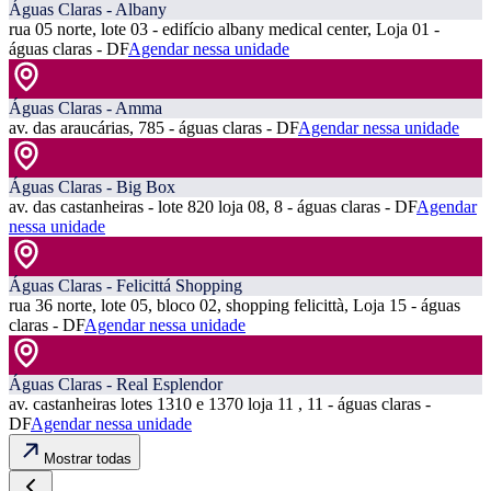
Águas Claras - Albany
rua 05 norte, lote 03 - edifício albany medical center, Loja 01 -
águas claras - DF
Agendar nessa unidade
Águas Claras - Amma
av. das araucárias, 785 - águas claras - DF
Agendar nessa unidade
Águas Claras - Big Box
av. das castanheiras - lote 820 loja 08, 8 - águas claras - DF
Agendar
nessa unidade
Águas Claras - Felicittá Shopping
rua 36 norte, lote 05, bloco 02, shopping felicittà, Loja 15 - águas
claras - DF
Agendar nessa unidade
Águas Claras - Real Esplendor
av. castanheiras lotes 1310 e 1370 loja 11 , 11 - águas claras -
DF
Agendar nessa unidade
Mostrar todas