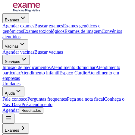
Exames
Agendar exames
Buscar exames
Exames genéticos e
genômicos
Exames toxicológicos
Exames de imagem
Convênios
atendidos
Vacinas
Agendar vacinas
Buscar vacinas
Serviços
Infusão de medicamentos
Atendimento domiciliar
Atendimento
particular
Atendimento infantil
Espaço Cardio
Atendimento em
empresas
Unidades
Ajuda
Fale conosco
Perguntas frequentes
Peça sua nota fiscal
Conheça o
Nav Dasa
Pré-atendimento
Agendar
Resultados
Exames