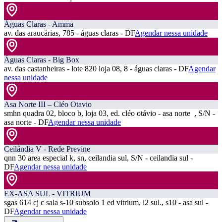
Águas Claras - Amma
av. das araucárias, 785 - águas claras - DF
Agendar nessa unidade
Águas Claras - Big Box
av. das castanheiras - lote 820 loja 08, 8 - águas claras - DF
Agendar
nessa unidade
Asa Norte III – Cléo Otavio
smhn quadra 02, bloco b, loja 03, ed. cléo otávio - asa norte , S/N -
asa norte - DF
Agendar nessa unidade
Ceilândia V - Rede Previne
qnn 30 area especial k, sn, ceilandia sul, S/N - ceilandia sul -
DF
Agendar nessa unidade
EX-ASA SUL - VITRIUM
sgas 614 cj c sala s-10 subsolo 1 ed vitrium, l2 sul., s10 - asa sul -
DF
Agendar nessa unidade