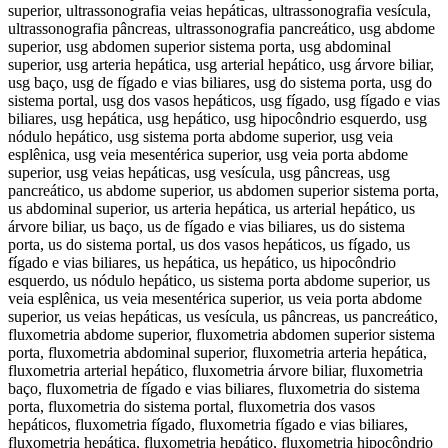
superior, ultrassonografia veias hepáticas, ultrassonografia vesícula,
ultrassonografia pâncreas, ultrassonografia pancreático, usg abdome
superior, usg abdomen superior sistema porta, usg abdominal
superior, usg arteria hepática, usg arterial hepático, usg árvore biliar,
usg baço, usg de fígado e vias biliares, usg do sistema porta, usg do
sistema portal, usg dos vasos hepáticos, usg fígado, usg fígado e vias
biliares, usg hepática, usg hepático, usg hipocôndrio esquerdo, usg
nódulo hepático, usg sistema porta abdome superior, usg veia
esplênica, usg veia mesentérica superior, usg veia porta abdome
superior, usg veias hepáticas, usg vesícula, usg pâncreas, usg
pancreático, us abdome superior, us abdomen superior sistema porta,
us abdominal superior, us arteria hepática, us arterial hepático, us
árvore biliar, us baço, us de fígado e vias biliares, us do sistema
porta, us do sistema portal, us dos vasos hepáticos, us fígado, us
fígado e vias biliares, us hepática, us hepático, us hipocôndrio
esquerdo, us nódulo hepático, us sistema porta abdome superior, us
veia esplênica, us veia mesentérica superior, us veia porta abdome
superior, us veias hepáticas, us vesícula, us pâncreas, us pancreático,
fluxometria abdome superior, fluxometria abdomen superior sistema
porta, fluxometria abdominal superior, fluxometria arteria hepática,
fluxometria arterial hepático, fluxometria árvore biliar, fluxometria
baço, fluxometria de fígado e vias biliares, fluxometria do sistema
porta, fluxometria do sistema portal, fluxometria dos vasos
hepáticos, fluxometria fígado, fluxometria fígado e vias biliares,
fluxometria hepática, fluxometria hepático, fluxometria hipocôndrio