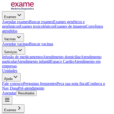
Exames
Agendar exames
Buscar exames
Exames genéticos e
genômicos
Exames toxicológicos
Exames de imagem
Convênios
atendidos
Vacinas
Agendar vacinas
Buscar vacinas
Serviços
Infusão de medicamentos
Atendimento domiciliar
Atendimento
particular
Atendimento infantil
Espaço Cardio
Atendimento em
empresas
Unidades
Ajuda
Fale conosco
Perguntas frequentes
Peça sua nota fiscal
Conheça o
Nav Dasa
Pré-atendimento
Agendar
Resultados
Exames