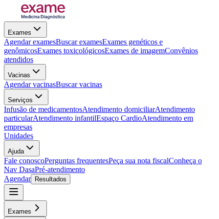
Exames
Agendar exames
Buscar exames
Exames genéticos e
genômicos
Exames toxicológicos
Exames de imagem
Convênios
atendidos
Vacinas
Agendar vacinas
Buscar vacinas
Serviços
Infusão de medicamentos
Atendimento domiciliar
Atendimento
particular
Atendimento infantil
Espaço Cardio
Atendimento em
empresas
Unidades
Ajuda
Fale conosco
Perguntas frequentes
Peça sua nota fiscal
Conheça o
Nav Dasa
Pré-atendimento
Agendar
Resultados
Exames