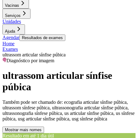
Vacinas
Serviços
Unidades
Ajuda
Agendar
Resultados de exames
Home
Exames
ultrassom articular sínfise púbica
Diagnóstico por imagem
ultrassom articular sínfise
púbica
Também pode ser chamado de:
ecografia articular sínfise púbica,
ultrassom sínfese púbica, ultrassonografia articular sínfise púbica,
ultrassonografia sínfese púbica, us articular sínfise púbica, us sínfese
púbica, usg articular sínfise púbica, usg sínfese púbica
Mostrar mais nomes
Resultado em até
1 dia útil