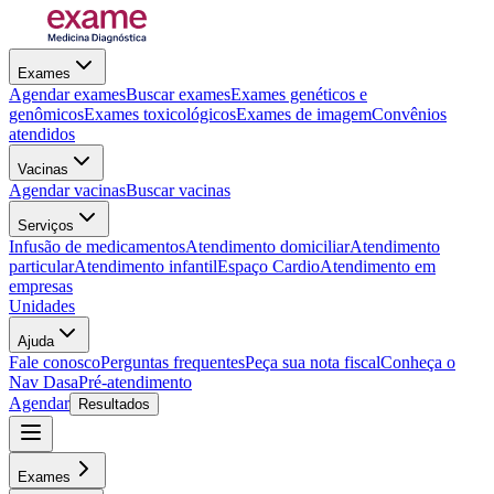
Exames
Agendar exames
Buscar exames
Exames genéticos e
genômicos
Exames toxicológicos
Exames de imagem
Convênios
atendidos
Vacinas
Agendar vacinas
Buscar vacinas
Serviços
Infusão de medicamentos
Atendimento domiciliar
Atendimento
particular
Atendimento infantil
Espaço Cardio
Atendimento em
empresas
Unidades
Ajuda
Fale conosco
Perguntas frequentes
Peça sua nota fiscal
Conheça o
Nav Dasa
Pré-atendimento
Agendar
Resultados
Exames