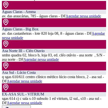
Águas Claras - Amma
av. das araucárias, 785 - águas claras - DF
Agendar nessa unidade
Águas Claras - Big Box
av. das castanheiras - lote 820 loja 08, 8 - águas claras - DF
Agendar
nessa unidade
Asa Norte III – Cléo Otavio
smhn quadra 02, bloco b, loja 03, ed. cléo otávio - asa norte , S/N -
asa norte - DF
Agendar nessa unidade
Asa Sul - Lúcio Costa
q sgas 610/611 centro clínico médico lúcio costa bloco, 2 - asa sul -
DF
Agendar nessa unidade
EX-ASA SUL - VITRIUM
sgas 614 cj c sala s-10 subsolo 1 ed vitrium, l2 sul., s10 - asa sul -
DF
Agendar nessa unidade