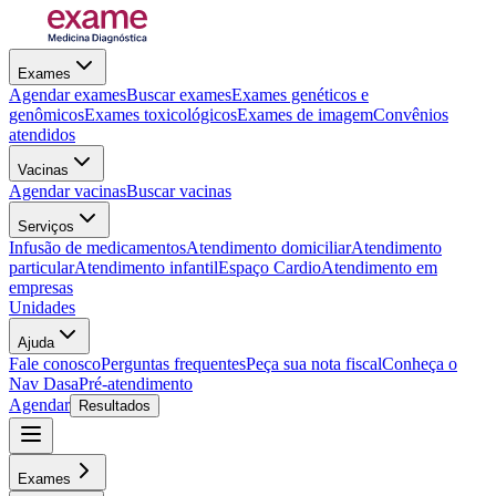
Exames
Agendar exames
Buscar exames
Exames genéticos e
genômicos
Exames toxicológicos
Exames de imagem
Convênios
atendidos
Vacinas
Agendar vacinas
Buscar vacinas
Serviços
Infusão de medicamentos
Atendimento domiciliar
Atendimento
particular
Atendimento infantil
Espaço Cardio
Atendimento em
empresas
Unidades
Ajuda
Fale conosco
Perguntas frequentes
Peça sua nota fiscal
Conheça o
Nav Dasa
Pré-atendimento
Agendar
Resultados
Exames