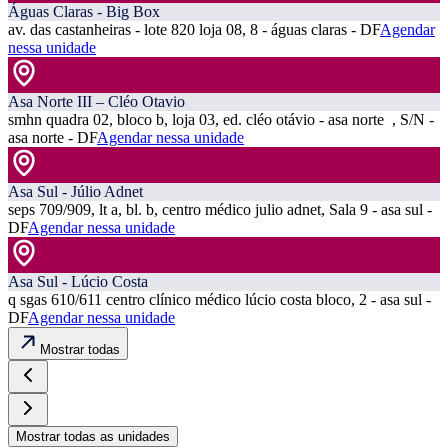
Águas Claras - Big Box
av. das castanheiras - lote 820 loja 08, 8 - águas claras - DF
Agendar
nessa unidade
Asa Norte III – Cléo Otavio
smhn quadra 02, bloco b, loja 03, ed. cléo otávio - asa norte , S/N -
asa norte - DF
Agendar nessa unidade
Asa Sul - Júlio Adnet
seps 709/909, lt a, bl. b, centro médico julio adnet, Sala 9 - asa sul -
DF
Agendar nessa unidade
Asa Sul - Lúcio Costa
q sgas 610/611 centro clínico médico lúcio costa bloco, 2 - asa sul -
DF
Agendar nessa unidade
Mostrar todas
Mostrar todas as unidades