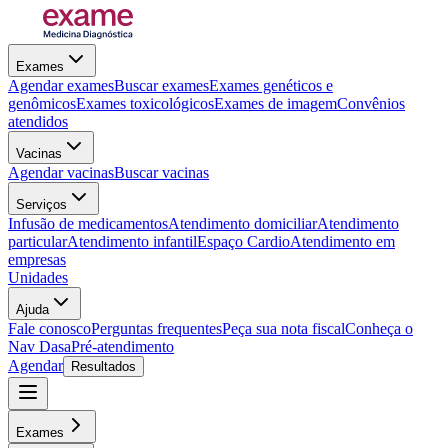
Exames
Agendar exames
Buscar exames
Exames genéticos e
genômicos
Exames toxicológicos
Exames de imagem
Convênios
atendidos
Vacinas
Agendar vacinas
Buscar vacinas
Serviços
Infusão de medicamentos
Atendimento domiciliar
Atendimento
particular
Atendimento infantil
Espaço Cardio
Atendimento em
empresas
Unidades
Ajuda
Fale conosco
Perguntas frequentes
Peça sua nota fiscal
Conheça o
Nav Dasa
Pré-atendimento
Agendar
Resultados
Exames