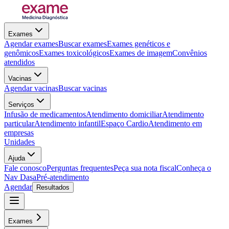
Exames
Agendar exames
Buscar exames
Exames genéticos e
genômicos
Exames toxicológicos
Exames de imagem
Convênios
atendidos
Vacinas
Agendar vacinas
Buscar vacinas
Serviços
Infusão de medicamentos
Atendimento domiciliar
Atendimento
particular
Atendimento infantil
Espaço Cardio
Atendimento em
empresas
Unidades
Ajuda
Fale conosco
Perguntas frequentes
Peça sua nota fiscal
Conheça o
Nav Dasa
Pré-atendimento
Agendar
Resultados
Exames