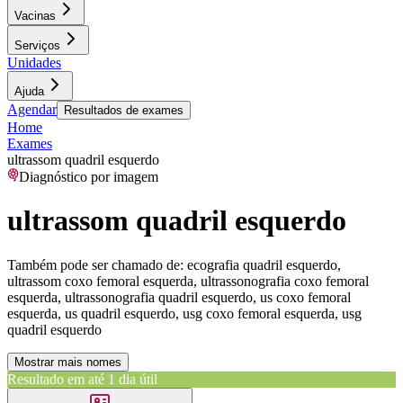
Vacinas
Serviços
Unidades
Ajuda
Agendar
Resultados de exames
Home
Exames
ultrassom quadril esquerdo
Diagnóstico por imagem
ultrassom quadril esquerdo
Também pode ser chamado de:
ecografia quadril esquerdo,
ultrassom coxo femoral esquerda, ultrassonografia coxo femoral
esquerda, ultrassonografia quadril esquerdo, us coxo femoral
esquerda, us quadril esquerdo, usg coxo femoral esquerda, usg
quadril esquerdo
Mostrar mais nomes
Resultado em até
1 dia útil