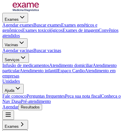
Exames
Agendar exames
Buscar exames
Exames genéticos e
genômicos
Exames toxicológicos
Exames de imagem
Convênios
atendidos
Vacinas
Agendar vacinas
Buscar vacinas
Serviços
Infusão de medicamentos
Atendimento domiciliar
Atendimento
particular
Atendimento infantil
Espaço Cardio
Atendimento em
empresas
Unidades
Ajuda
Fale conosco
Perguntas frequentes
Peça sua nota fiscal
Conheça o
Nav Dasa
Pré-atendimento
Agendar
Resultados
Exames