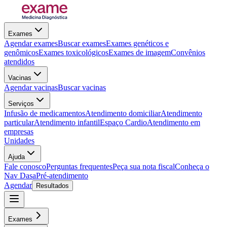
Exames
Agendar exames
Buscar exames
Exames genéticos e
genômicos
Exames toxicológicos
Exames de imagem
Convênios
atendidos
Vacinas
Agendar vacinas
Buscar vacinas
Serviços
Infusão de medicamentos
Atendimento domiciliar
Atendimento
particular
Atendimento infantil
Espaço Cardio
Atendimento em
empresas
Unidades
Ajuda
Fale conosco
Perguntas frequentes
Peça sua nota fiscal
Conheça o
Nav Dasa
Pré-atendimento
Agendar
Resultados
Exames