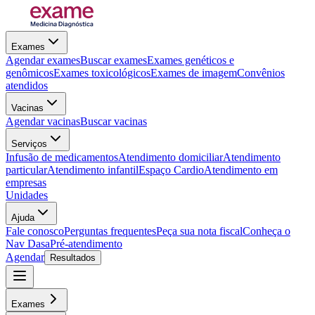
Exames
Agendar exames
Buscar exames
Exames genéticos e
genômicos
Exames toxicológicos
Exames de imagem
Convênios
atendidos
Vacinas
Agendar vacinas
Buscar vacinas
Serviços
Infusão de medicamentos
Atendimento domiciliar
Atendimento
particular
Atendimento infantil
Espaço Cardio
Atendimento em
empresas
Unidades
Ajuda
Fale conosco
Perguntas frequentes
Peça sua nota fiscal
Conheça o
Nav Dasa
Pré-atendimento
Agendar
Resultados
Exames