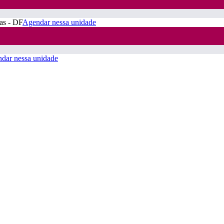
ras - DF
Agendar nessa unidade
dar nessa unidade