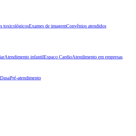
 toxicológicos
Exames de imagem
Convênios atendidos
lar
Atendimento infantil
Espaço Cardio
Atendimento em empresas
 Dasa
Pré-atendimento