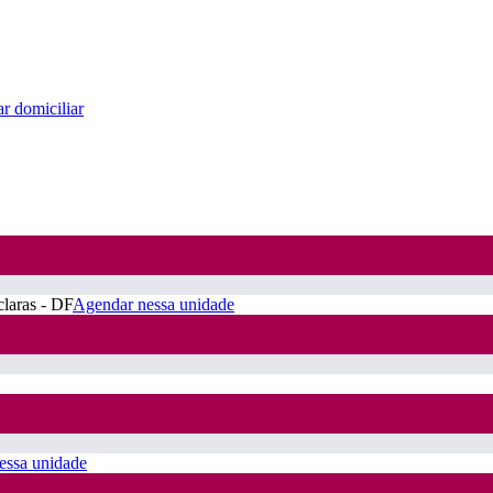
r domiciliar
claras - DF
Agendar nessa unidade
essa unidade