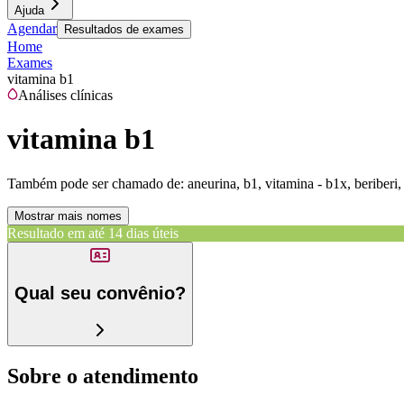
Ajuda
Agendar
Resultados de exames
Home
Exames
vitamina b1
Análises clínicas
vitamina b1
Também pode ser chamado de:
aneurina, b1, vitamina - b1x, beriberi,
Mostrar mais nomes
Resultado em até
14 dias úteis
Qual seu convênio?
Sobre o atendimento