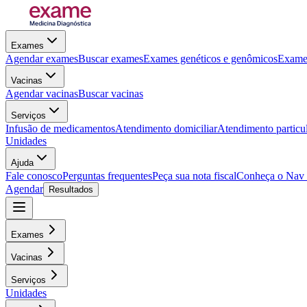
Exames
Agendar exames
Buscar exames
Exames genéticos e genômicos
Exames
Vacinas
Agendar vacinas
Buscar vacinas
Serviços
Infusão de medicamentos
Atendimento domiciliar
Atendimento particu
Unidades
Ajuda
Fale conosco
Perguntas frequentes
Peça sua nota fiscal
Conheça o Nav
Agendar
Resultados
Exames
Vacinas
Serviços
Unidades