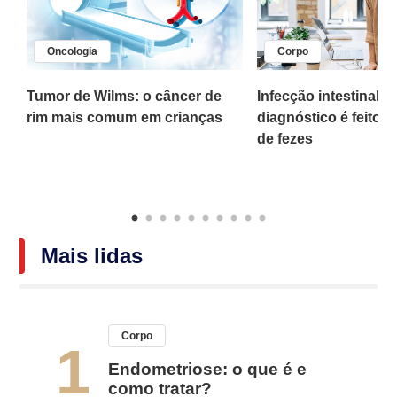
Oncologia
Corpo
,
Tumor de Wilms: o câncer de
Infecção intestinal po
rim mais comum em crianças
diagnóstico é feito 
o
de fezes
Mais lidas
Corpo
1
Endometriose: o que é e
como tratar?