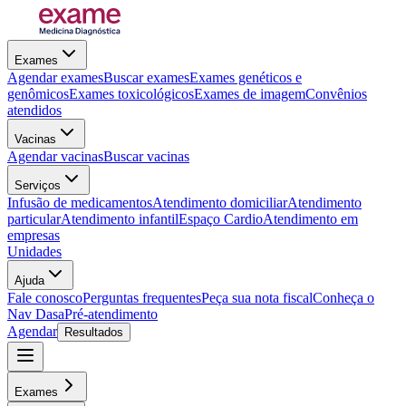
Exames
Agendar exames
Buscar exames
Exames genéticos e
genômicos
Exames toxicológicos
Exames de imagem
Convênios
atendidos
Vacinas
Agendar vacinas
Buscar vacinas
Serviços
Infusão de medicamentos
Atendimento domiciliar
Atendimento
particular
Atendimento infantil
Espaço Cardio
Atendimento em
empresas
Unidades
Ajuda
Fale conosco
Perguntas frequentes
Peça sua nota fiscal
Conheça o
Nav Dasa
Pré-atendimento
Agendar
Resultados
Exames