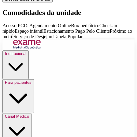
Comodidades da unidade
Acesso PCDs
Agendamento Online
Box pediátrico
Check-in
rápido
Espaço infantil
Estacionamento Pago Pelo Cliente
Próximo ao
metrô
Serviço de Desjejum
Tabela Popular
Institucional
Para pacientes
Canal Médico