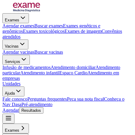
Exames
Agendar exames
Buscar exames
Exames genéticos e
genômicos
Exames toxicológicos
Exames de imagem
Convênios
atendidos
Vacinas
Agendar vacinas
Buscar vacinas
Serviços
Infusão de medicamentos
Atendimento domiciliar
Atendimento
particular
Atendimento infantil
Espaço Cardio
Atendimento em
empresas
Unidades
Ajuda
Fale conosco
Perguntas frequentes
Peça sua nota fiscal
Conheça o
Nav Dasa
Pré-atendimento
Agendar
Resultados
Exames