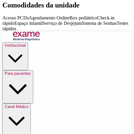
Comodidades da unidade
Acesso PCDs
Agendamento Online
Box pediátrico
Check-in
rápido
Espaço infantil
Serviço de Desjejum
Sistema de Senhas
Testes
rápidos
Institucional
Para pacientes
Canal Médico