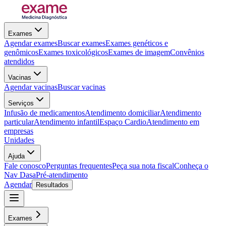
Exames
Agendar exames
Buscar exames
Exames genéticos e
genômicos
Exames toxicológicos
Exames de imagem
Convênios
atendidos
Vacinas
Agendar vacinas
Buscar vacinas
Serviços
Infusão de medicamentos
Atendimento domiciliar
Atendimento
particular
Atendimento infantil
Espaço Cardio
Atendimento em
empresas
Unidades
Ajuda
Fale conosco
Perguntas frequentes
Peça sua nota fiscal
Conheça o
Nav Dasa
Pré-atendimento
Agendar
Resultados
Exames