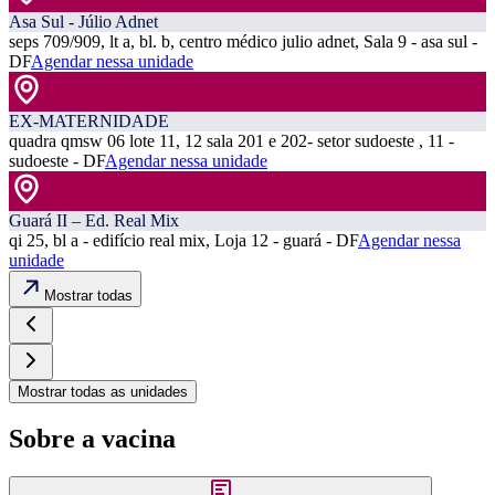
Asa Sul - Júlio Adnet
seps 709/909, lt a, bl. b, centro médico julio adnet, Sala 9 - asa sul -
DF
Agendar nessa unidade
EX-MATERNIDADE
quadra qmsw 06 lote 11, 12 sala 201 e 202- setor sudoeste , 11 -
sudoeste - DF
Agendar nessa unidade
Guará II – Ed. Real Mix
qi 25, bl a - edifício real mix, Loja 12 - guará - DF
Agendar nessa
unidade
Mostrar todas
Mostrar todas as unidades
Sobre a vacina